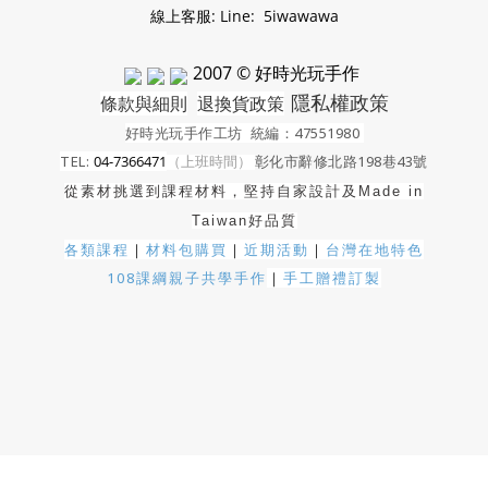
線上客服: Line: 5iwawawa
2007 © 好時光玩手作
隱私權政策
條款與細則
退換貨政策
好時光玩手作工坊
統編：47551980
TEL:
04-7366471
（上班時間）
彰化市辭修北路198巷43號
從素材挑選到課程材料，堅持自家設計及
Made in
Taiwan好品質
各類課程
｜
材料包購買
｜
近期活動
｜
台灣在地特色
108課綱親子共學手作
｜
手工贈禮訂製