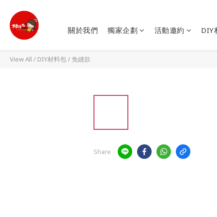
關於我們
獨家企劃
活動邀約
DI
View All
/
DIY材料包
/
免縫款
Share