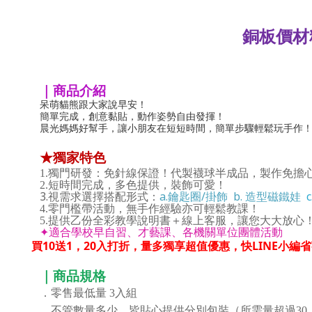
銅板價材
｜商品介紹
呆萌貓熊跟大家說早安！
簡單完成，創意黏貼，動作姿勢自由發揮！
晨光媽媽好幫手，讓小朋友在短短時間，簡單步驟輕鬆玩手作
★獨家特色
1.
獨門研發：免針線保證！代製襪球半成品，製作免擔
2.
短時間完成，多色提供，裝飾可愛！
3.視需求選擇搭配形式：
a.鑰匙圈/掛飾
b. 造型磁鐵娃
4.
零門檻帶活動，無手作經驗亦可輕鬆教課！
5.提供乙份全彩教學說明書＋線上客服，讓您大大放心
✦
適合學校早自習、才藝課、各機關單位團體活動
買10送1，20入打折，量多獨享超值優惠，快LINE小編
｜商品規格
．零售最低量
3入組
．不管數量多少，皆貼心提供分別包裝（所需量超過30，