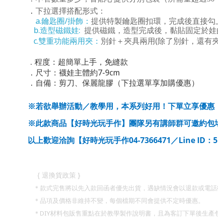
下拉選擇搭配形式：
．
a.鑰匙圈/掛飾
：
提供特製鑰匙圈扣環，完成後直接勾
b.造型磁鐵娃:
提供磁鐵，造型完成後，黏貼固定於娃
c.雙重功能兩用夾
：
別針＋夾具兩用(除了別針，還有
程度：超簡單上手，免縫款
．
7-9cm
．
尺寸：襪娃主體約
（下拉選單享加購優惠）
．
自備：剪刀、保麗龍膠
※若欲舉辦活動／教學用，本系列好用！下單立享優惠
※此款商品【好時光玩手作】團隊另有講師群可邀約包
04-7366471
Line ID
以上歡迎洽詢【好時光玩手作
／
：
}
{
退換貨政策
＊款式完售將以先入款回函者優先出貨，遇缺情況會以退款或電話
＊品項及價格非維持不變，每個檔期不同會提供不定時優惠。
DIY
＊
材料包販售重點在於教學製作說明書，且為客訂下單後生產