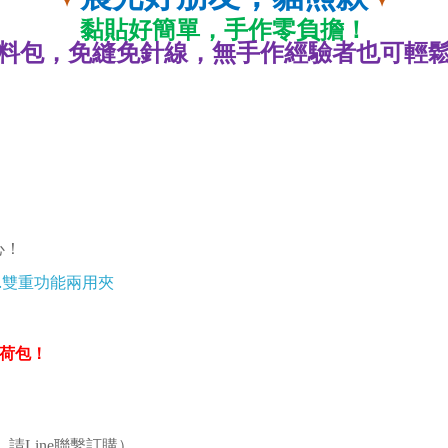
黏貼好簡單，手作零負擔！
料包，免縫免針線，無手作經驗者也可輕
！
心！
c.雙重功能兩用夾
！
省荷包
！
請Line聯繫訂購）