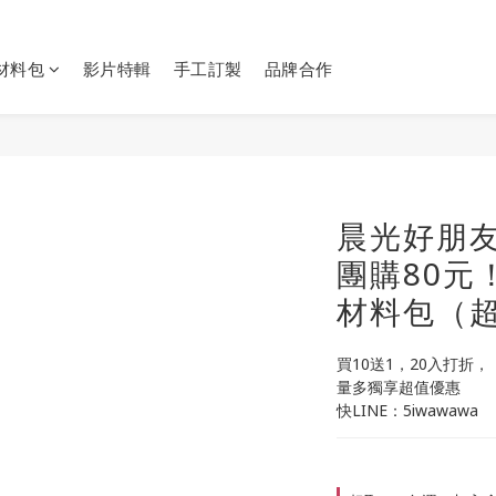
Y材料包
影片特輯
手工訂製
品牌合作
晨光好朋
團購80元
材料包（
買10送1，20入打折，
量多獨享超值優惠
快LINE：5iwawawa