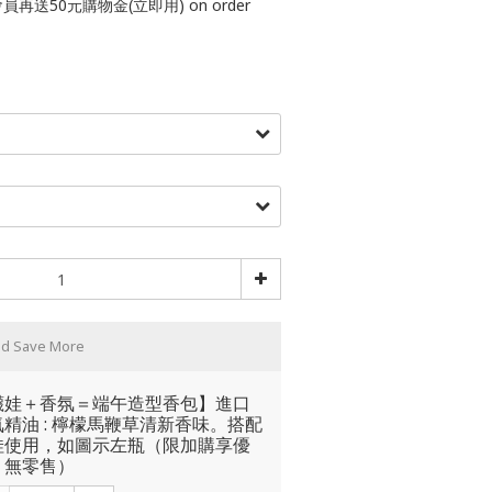
再送50元購物金(立即用) on order
nd Save More
襪娃＋香氛＝端午造型香包】進口
精油 : 檸檬馬鞭草清新香味。搭配
娃使用，如圖示左瓶（限加購享優
，無零售）