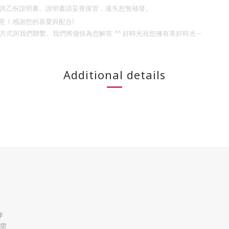
供乙份說明書。說明書請妥善保管，遺失恕無補發。
意！
感謝您的喜愛與配合
!
方式與我們聯繫。我們將儘快為您解答
^^
好時光祝您擁有美好時光～
Additional details
作
需