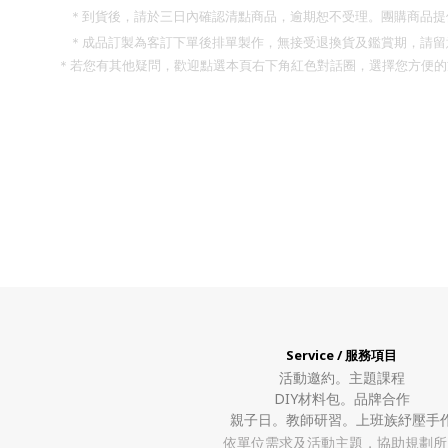
＊到貨後，請於三日內確認清點商品，逾期恕不受理。團購商品提
＊成品訂製為客訂下單後排單製作，無接受退換貨及鑑賞期，請留
＊若您有其他疑問，歡迎點選本頁右下角紅色對話圈，選擇您方便的
Service / 服務項目
活動邀約。
主題課程
DIY材料包。
品牌合作
親子日。教師研習。上班族紓壓手
依單位需求及活動主題，協助規劃所