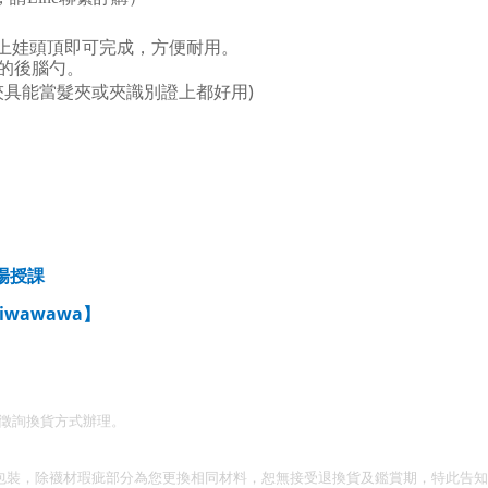
上娃頭頂即可完成，方便耐用。
的後腦勺。
夾具能當髮夾或夾識別證上都好用)
場授課
5iwawawa
】
徵詢換貨方式辦理。
包裝，除襪材瑕疵部分為您更換相同材料，恕無接受退換貨及鑑賞期，特此告知