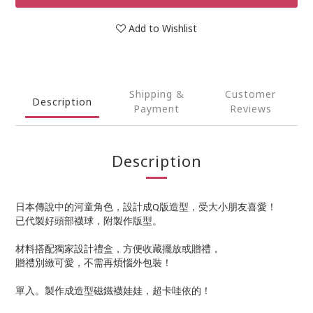
Add to Wishlist
Shipping &
Customer
Description
Payment
Reviews
Description
日本傳說中的河童角色，設計成Q版造型，受大小朋友喜愛！
已代製好頭部襪球，附製作版型。
材料搭配獨家設計禮盒，方便收藏擺放或贈禮，
贈禮別緻可愛，不需再煩惱外包裝！
單入。製作成造型磁鐵襪娃娃，超卡哇依的！