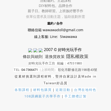
活動邀約。
主題課程
DIY材料包。
品牌合作
親子日。教師研習。上班族紓壓手作
依單位需求及活動主題，協助規劃所需
邀約 / 合作
聯絡信箱 wawawadoll@gmail.com
線上客服: Line: 5iwawawa
2007 © 好時光玩手作
隱私權政策
條款與細則
退換貨政策
好時光玩手作工坊
統編：47551980
TEL:
04-7366471
（上班時間）
彰化市辭修北路198巷43號
從素材挑選到課程材料，堅持自家設計及
Made in
Taiwan好品質
各類課程
｜
材料包購買
｜
近期活動
｜
台灣在地特色
108課綱親子共學手作
｜
手工贈禮訂製