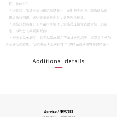
期，特此告知。
＊到貨後，請於三日內確認清點商品，逾期恕不受理。團購商品提
供乙份說明書。說明書請妥善保管，遺失恕無補發。
＊成品訂製為客訂下單後排單製作，無接受退換貨及鑑賞期，請留
意！
感謝您的喜愛與配合
!
＊若您有其他疑問，歡迎點選本頁右下角紅色對話圈，選擇您方便的
方式與我們聯繫。我們將儘快為您解答
^^
好時光祝您擁有美好時光～
Additional details
Service / 服務項目