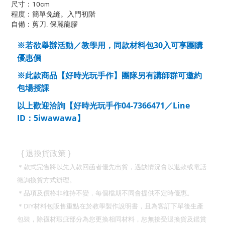
尺寸：10cm
程度：簡單免縫。入門初階
自備：剪刀. 保麗龍膠
30
※若欲舉辦活動／教學用，同款材料包
入可享團購
優惠價
※此款商品【好時光玩手作】團隊另有講師群可邀約
包場授課
04-7366471
Line
以上歡迎洽詢【好時光玩手作
／
ID
5iwawawa
：
】
}
{
退換貨政策
＊款式完售將以先入款回函者優先出貨，遇缺情況會以退款或電話
徵詢換貨方式辦理。
＊品項及價格非維持不變，每個檔期不同會提供不定時優惠。
DIY
＊
材料包販售重點在於教學製作說明書，且為客訂下單後生產
包裝，除襪材瑕疵部分為您更換相同材料，恕無接受退換貨及鑑賞