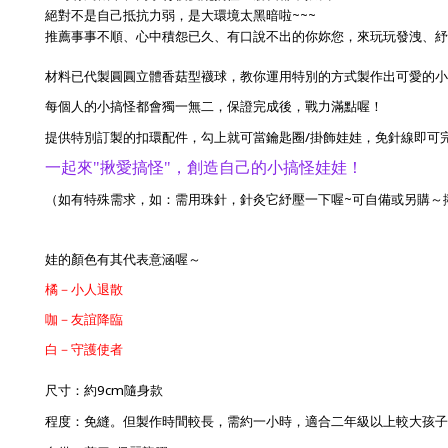
~~~
絕對不是自己抵抗力弱，是大環境太黑暗啦
推薦事事不順、心中積怨已久、有口說不出的你妳您，來玩玩發洩、
材料已代製圓圓立體香菇型襪球，
教你運用特別的方式製作出可愛的小
每個人的小搞怪都會獨一無二，保證完成後，戰力滿點喔！
/
提供特別訂製的扣環配件，勾上就可當鑰匙圈
掛飾娃娃，免針線即可
一起來"揪愛搞怪"，創造自己的小搞怪娃娃！
~可自備或另購～
（如有特殊需求，如：需用珠針，針灸它紓壓一下喔
娃的顏色有其代表意涵喔～
橘－小人退散
咖－友誼降臨
白－守護使者
9cm隨身款
尺寸：約
程度：免縫。但製作時間較長，需約一小時，適合二年級以上較大孩子