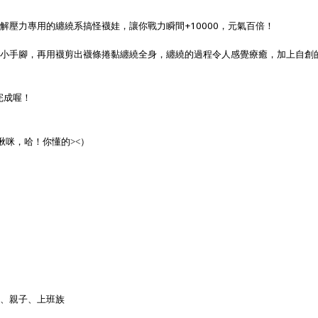
+10000
紓解壓力專用的纏繞系搞怪襪娃，讓你戰力瞬間
，元氣百倍！
小手腳，再用襪剪出襪條捲黏纏繞全身，纏繞的過程令人感覺療癒，加上自創
完成喔！
揪咪，哈！你懂的><）
、親子、上班族