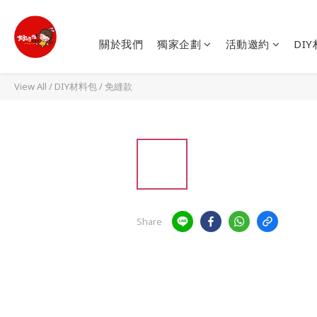
關於我們
獨家企劃
活動邀約
DI
View All
/
DIY材料包
/
免縫款
Share