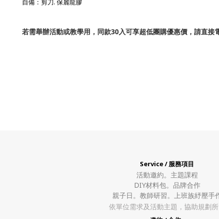
.
自備：剪刀
保麗龍膠
若需舉辦活動或教學用，同款30入可享超低團購優惠價，請直接電洽04
Service / 服務項目
活動邀約。
主題課程
DIY材料包。
品牌合作
親子日。教師研習。上班族紓壓手
依單位需求及活動主題，協助規劃所