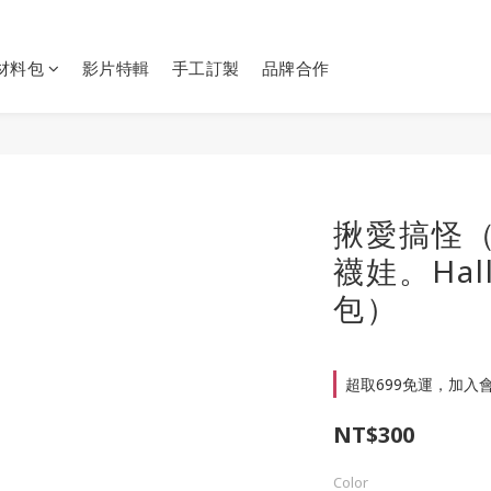
Y材料包
影片特輯
手工訂製
品牌合作
揪愛搞怪（
襪娃。Hal
包）
超取699免運，加入會員
NT$300
Color