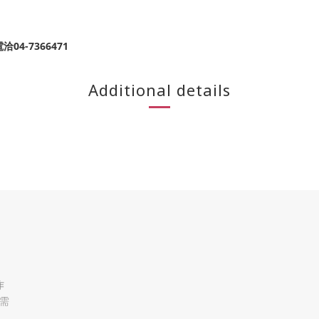
-7366471
Additional details
作
需