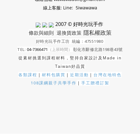
線上客服: Line: 5iwawawa
2007 © 好時光玩手作
隱私權政策
條款與細則
退換貨政策
好時光玩手作工坊
統編：47551980
TEL:
04-7366471
（上班時間）
彰化市辭修北路198巷43號
從素材挑選到課程材料，堅持自家設計及
Made in
Taiwan好品質
各類課程
｜
材料包購買
｜
近期活動
｜
台灣在地特色
108課綱親子共學手作
｜
手工贈禮訂製