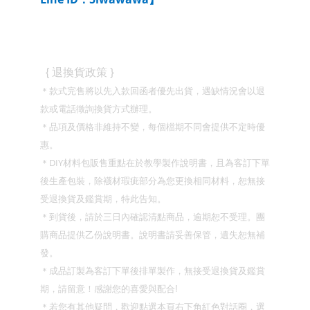
}
{
退換貨政策
＊款式完售將以先入款回函者優先出貨，遇缺情況會以退
款或電話徵詢換貨方式辦理。
＊品項及價格非維持不變，每個檔期不同會提供不定時優
惠。
DIY
＊
材料包販售重點在於教學製作說明書，且為客訂下單
後生產包裝，除襪材瑕疵部分為您更換相同材料，恕無接
受退換貨及鑑賞期，特此告知。
＊到貨後，請於三日內確認清點商品，逾期恕不受理。團
購商品提供乙份說明書。說明書請妥善保管，遺失恕無補
發。
＊成品訂製為客訂下單後排單製作，無接受退換貨及鑑賞
期，請留意！
感謝您的喜愛與配合
!
＊若您有其他疑問，歡迎點選本頁右下角紅色對話圈，選