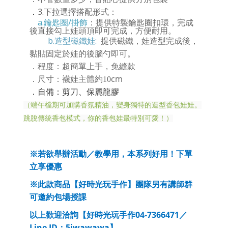
3.下拉選擇搭配形式：
．
a.鑰匙圈/掛飾
：提供特製鑰匙圈扣環，完成
後直接勾上娃頭頂即可完成，方便耐用。
b.造型磁鐵娃:
提供磁鐵，娃造型完成後，
黏貼固定於娃的後腦勺即可。
程度：超簡單上手，免縫款
．
cm
．
尺寸：襪娃主體約10
．
自備：剪刀、保麗龍膠
（端午檔期可加購香氛精油，變身獨特的造型香包娃娃。
跳脫傳統香包模式，你的香包娃最特別可愛！）
※若欲舉辦活動／教學用，本系列好用！下單
立享優惠
※此款商品【好時光玩手作】團隊另有講師群
可邀約包場授課
04-7366471
以上歡迎洽詢【好時光玩手作
／
Line ID
5iwawawa
：
】