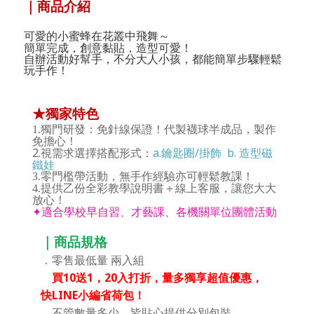
｜商品介紹
可愛的小蜜蜂在花叢中飛舞～
簡單完成，創意黏貼，造型可愛！
自辦活動好幫手，不分大人小孩，都能簡單步驟輕鬆
玩手作！
★獨家特色
1.
獨門研發：免針線保證！代製襪球半成品，製作
免擔心！
2.視需求選擇搭配形式：
a.鑰匙圈/掛飾
b. 造型磁
鐵娃
3.
零門檻帶活動，無手作經驗亦可輕鬆教課！
4.提供乙份全彩教學說明書＋線上客服，讓您大大
放心！
✦
適合學校早自習、才藝課、各機關單位團體活動
｜商品規格
．零售最低量 兩
入組
買10送1，20入打折，量多獨享超值優惠，
快LINE小編省荷包！
．不管數量多少，皆貼心提供分別包裝