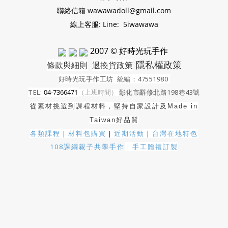
聯絡信箱 wawawadoll@gmail.com
線上客服: Line: 5iwawawa
2007 © 好時光玩手作
隱私權政策
條款與細則
退換貨政策
好時光玩手作工坊
統編：47551980
TEL:
04-7366471
（上班時間）
彰化市辭修北路198巷43號
從素材挑選到課程材料，堅持自家設計及
Made in
Taiwan好品質
各類課程
｜
材料包購買
｜
近期活動
｜
台灣在地特色
108課綱親子共學手作
｜
手工贈禮訂製