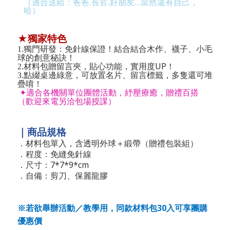
（適合送給：爸爸.長官.好朋友...當然還有自己，
哈）
★獨家特色
1.
獨門研發：免針線保證！結合
結合木作、襪子、小毛
球
的創意秘訣！
UP
2.
材料包贈留言夾，貼心功能，實用度
！
3.
點綴桌邊綠意，可放置名片、留言標籤，多隻還可堆
疊唷！
✦
適合各機關單位團體活動，紓壓療癒，贈禮百搭
（歡迎來電另洽包場授課）
｜商品規格
．材料包單入，含透明外球＋緞帶（贈禮包裝組）
．程度：免縫免針線
7*7*9*cm
．
尺寸：
．
自備：剪刀、保麗龍膠
30
※若欲舉辦活動／教學用，同款材料包
入可享團購
優惠價