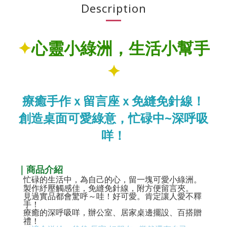
Description
✦
心靈小綠洲，生活小幫手
✦
療癒手作ｘ留言座ｘ免縫免針線！
創造桌面可愛綠意，忙碌中~深呼吸
咩！
｜商品介紹
忙碌的生活中，為自己的心，留一塊可愛小綠洲。
製作紓壓觸感佳，免縫免針線，附方便留言夾。
見過實品都會驚呼～哇！好可愛。肯定讓人愛不釋
手！
療癒的深呼吸咩，辦公室、居家桌邊擺設、百搭贈
禮！