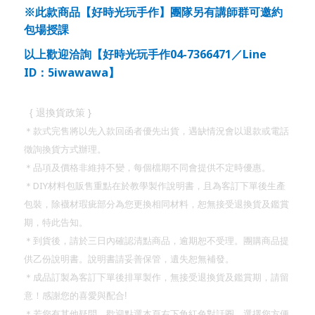
※此款商品【好時光玩手作】團隊另有講師群可邀約
包場授課
以上歡迎洽詢【好時光玩手作
04-7366471
／
Line
ID
：
5iwawawa
】
}
{
退換貨政策
＊款式完售將以先入款回函者優先出貨，遇缺情況會以退款或電話
徵詢換貨方式辦理。
＊品項及價格非維持不變，每個檔期不同會提供不定時優惠。
DIY
＊
材料包販售重點在於教學製作說明書，且為客訂下單後生產
包裝，除襪材瑕疵部分為您更換相同材料，恕無接受退換貨及鑑賞
期，特此告知。
＊到貨後，請於三日內確認清點商品，逾期恕不受理。團購商品提
供乙份說明書。說明書請妥善保管，遺失恕無補發。
＊成品訂製為客訂下單後排單製作，無接受退換貨及鑑賞期，請留
意！
感謝您的喜愛與配合
!
＊若您有其他疑問，歡迎點選本頁右下角紅色對話圈，選擇您方便