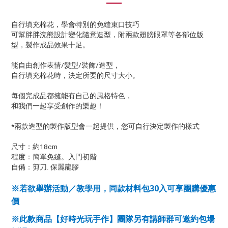
自行填充棉花，學會特別的免縫束口技巧
可幫胖胖浣熊設計變化隨意造型，附兩款翅膀眼罩等各部位版
型，製作成品效果十足。
能自由創作表情/髮型/裝飾/造型，
自行填充棉花時，決定所要的尺寸大小。
每個完成品都擁能有自己的風格特色，
和我們一起享受創作的樂趣！
*兩款造型的製作版型會一起提供，您可自行決定製作的樣式
尺寸：約18cm
程度：簡單免縫。入門初階
自備：剪刀. 保麗龍膠
30
※若欲舉辦活動／教學用，同款材料包
入可享團購優惠
價
※此款商品【好時光玩手作】團隊另有講師群可邀約包場