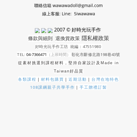
聯絡信箱 wawawadoll@gmail.com
線上客服: Line: 5iwawawa
2007 © 好時光玩手作
隱私權政策
條款與細則
退換貨政策
好時光玩手作工坊
統編：47551980
TEL:
04-7366471
（上班時間）
彰化市辭修北路198巷43號
從素材挑選到課程材料，堅持自家設計及
Made in
Taiwan好品質
各類課程
｜
材料包購買
｜
近期活動
｜
台灣在地特色
108課綱親子共學手作
｜
手工贈禮訂製