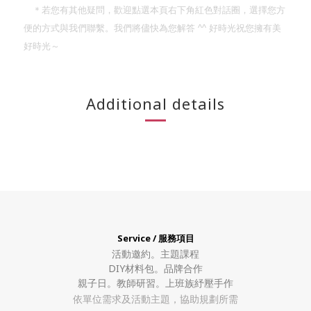
＊若您有其他疑問，歡迎點選本頁右下角紅色對話圈，選擇您方
便的方式與我們聯繫。我們將儘快為您解答
^^
好時光祝您擁有美
好時光～
Additional details
Service / 服務項目
活動邀約。
主題課程
DIY材料包。
品牌合作
親子日。教師研習。上班族紓壓手作
依單位需求及活動主題，協助規劃所需