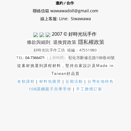
邀約 / 合作
聯絡信箱 wawawadoll@gmail.com
線上客服: Line: 5iwawawa
2007 © 好時光玩手作
隱私權政策
條款與細則
退換貨政策
好時光玩手作工坊
統編：47551980
TEL:
04-7366471
（上班時間）
彰化市辭修北路198巷43號
從素材挑選到課程材料，堅持自家設計及
Made in
Taiwan好品質
各類課程
｜
材料包購買
｜
近期活動
｜
台灣在地特色
108課綱親子共學手作
｜
手工贈禮訂製