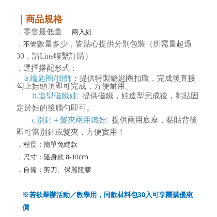
｜商品規格
．
兩
入組
零售最低量
．不管
數量多少，皆貼心提供分別包裝（所需量超過
30，請Line聯繫訂購）
選擇搭配形式：
．
a.鑰匙圈/掛飾
：提供特製鑰匙圈扣環，完成後直接
勾上娃頭頂即可完成，方便耐用。
b.造型磁鐵娃:
提供磁鐵，娃造型完成後，黏貼固
定於娃的後腦勺即可。
.別針＋髮夾兩用鐵娃:
提供兩用底座，黏貼背後
c
即可當別針或髮夾，方便實用！
．程度：簡單免縫款
cm
．
尺寸：隨身款 8-10
．
自備：剪刀、保麗龍膠
30
※若欲舉辦活動／教學用，同款材料包
入可享團購優惠
價