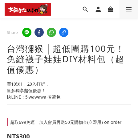
Share
台灣獼猴 │超低團購100元！
免縫襪子娃娃DIY材料包（超
值優惠）
買10送1，20入打折，
量多獨享超值優惠！
快LINE：5iwawawa 省荷包
超取699免運，加入會員再送50元購物金(立即用) on order
NT$300