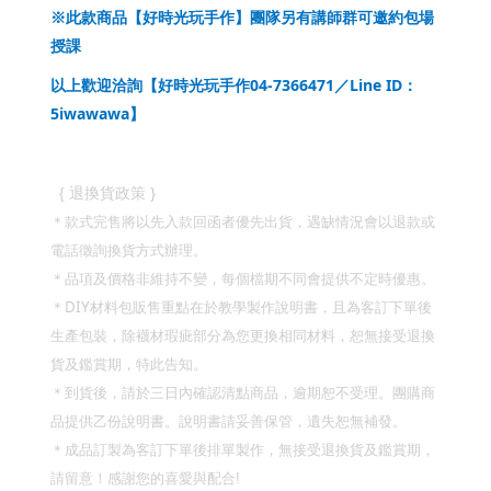
※此款商品【好時光玩手作】團隊另有講師群可邀約包場
授課
04-7366471
Line ID
以上歡迎洽詢【好時光玩手作
／
：
5iwawawa
】
}
{
退換貨政策
＊款式完售將以先入款回函者優先出貨，遇缺情況會以退款或
電話徵詢換貨方式辦理。
＊品項及價格非維持不變，每個檔期不同會提供不定時優惠。
DIY
＊
材料包販售重點在於教學製作說明書，且為客訂下單後
生產包裝，除襪材瑕疵部分為您更換相同材料，恕無接受退換
貨及鑑賞期，特此告知。
＊到貨後，請於三日內確認清點商品，逾期恕不受理。團購商
品提供乙份說明書。說明書請妥善保管，遺失恕無補發。
＊成品訂製為客訂下單後排單製作，無接受退換貨及鑑賞期，
請留意！
感謝您的喜愛與配合
!