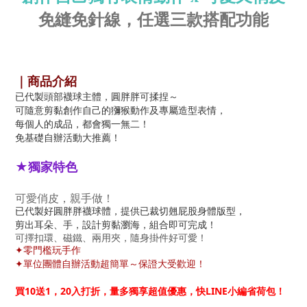
免縫免針線，任選三款搭配功能
｜商品介紹
已代製頭部襪球主體，圓胖胖可揉捏～
可隨意剪黏創作自己的獼猴動作及專屬造型表情，
每個人的成品，都會獨一無二！
免基礎自辦活動大推薦！
★獨家特色
可愛俏皮，親手做！
已代製好圓胖胖襪球體，提供已裁切翹屁股身體版型，
剪出耳朵、手，設計剪黏瀏海，組合即可完成！
可擇扣環、磁鐵、兩用夾，隨身掛件好可愛！
✦零門檻玩手作
✦單位團體自辦活動超簡單～保證大受歡迎！
買10送1，20入打折，量多獨享超值優惠，快LINE小編省荷包！