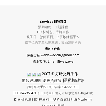
Service / 服務項目
活動邀約。
主題課程
DIY材料包。
品牌合作
親子日。教師研習。上班族紓壓手作
依單位需求及活動主題，協助規劃所需
邀約 / 合作
聯絡信箱 wawawadoll@gmail.com
線上客服: Line: 5iwawawa
2007 © 好時光玩手作
隱私權政策
條款與細則
退換貨政策
好時光玩手作工坊
統編：47551980
TEL:
04-7366471
（上班時間）
彰化市辭修北路198巷43號
從素材挑選到課程材料，堅持自家設計及
Made in
Taiwan好品質