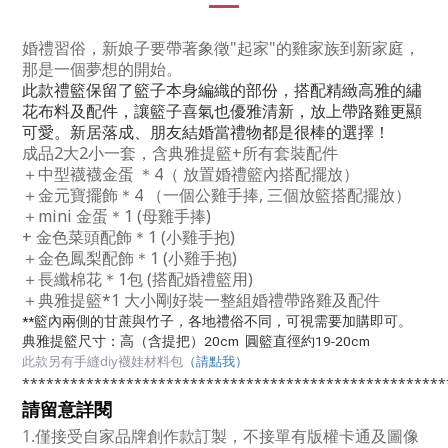
婚禮習俗，新娘子要帶著象徵"起家"的雞家族到新家庭，
那是一個夢想的開始。
此款禮籃保留了籃子本身編織的部份，搭配精緻高雅的繡
花布料及配件，讓籃子喜氣也優雅清新，放上帶路雞更顯
可愛。
新居落成、朋友結婚當禮物都是很棒的選擇！
成品2大2小一套，含典雅提籃+所有套裝配件
＋中型襪襪金蛋 ＊4（ 放置婚禮籃內搭配擺放）
＋金元寶擺飾＊4 （一個公雞手捧, 三個放籃搭配擺放）
＋mini 金蛋＊1 (母雞手捧)
+ 金色菜頭配飾＊1 (小雞手抱)
＋金色鳳梨配飾＊1 (小雞手抱)
＋長纖棉花＊1包 (搭配婚禮籃用)
＋典雅提籃*1 大小剛好裝一整組婚禮帶路雞及配件
**籃內兩側的甘蔗與竹子，各地禮俗不同，可視需要加購即可。
典雅提籃尺寸：高（含提把）20cm 圓籃直徑約19-20cm
此款另有手縫diy襪娃材料包
（請點我）
*****************************************************
請留意詳閱
1.僅接受自家品牌創作款訂製，不接單有版權卡通及圖像