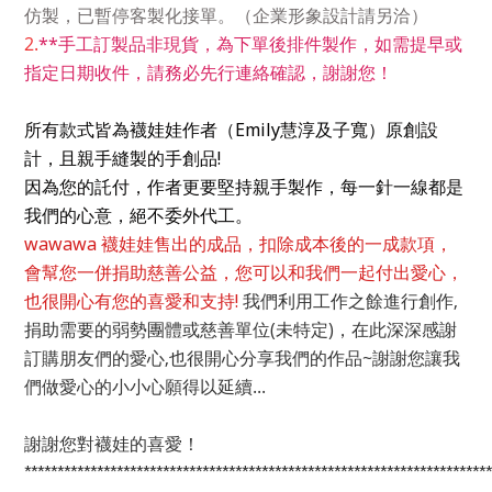
仿製，已暫停客製化接單。（企業形象設計請另洽）
2.
**手工訂製品非現貨，為下單後排件製作，
如需提早或
指定日期收件，請務必先行連絡確認，謝謝您！
所有款式皆為襪娃娃作者（Emily慧淳及子寬）原創設
計，且親手縫製的手創品!
因為您的託付，作者更要堅持親手製作，每一針一線都是
我們的心意，絕不委外代工。
wawawa 襪娃娃售出的成品，扣除成本後的一成款項，
會幫您一併捐助慈善公益，您可以和我們一起付出愛心，
也很開心有您的喜愛和支持!
我們利用工作之餘進行創作,
捐助需要的弱勢團體或慈善單位(未特定)，在此深深感謝
訂購朋友們的愛心,也很開心分享我們的作品~
謝謝您讓我
們做愛心的小小心願得以延續...
謝謝您對襪娃的喜愛！
***********************************************************************