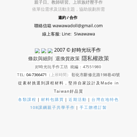
親子日。教師研習。上班族紓壓手作
依單位需求及活動主題，協助規劃所需
邀約 / 合作
聯絡信箱 wawawadoll@gmail.com
線上客服: Line: 5iwawawa
2007 © 好時光玩手作
隱私權政策
條款與細則
退換貨政策
好時光玩手作工坊
統編：47551980
TEL:
04-7366471
（上班時間）
彰化市辭修北路198巷43號
從素材挑選到課程材料，堅持自家設計及
Made in
Taiwan好品質
各類課程
｜
材料包購買
｜
近期活動
｜
台灣在地特色
108課綱親子共學手作
｜
手工贈禮訂製