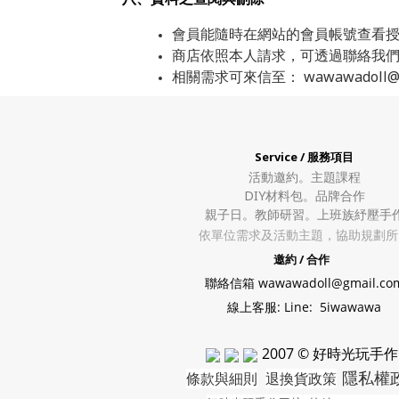
會員能隨時在網站的會員帳號查看
商店依照本人請求，可透過聯絡我
相關需求可來信至： wawawadoll@gm
Service / 服務項目
活動邀約。
主題課程
DIY材料包。
品牌合作
親子日。教師研習。上班族紓壓手
依單位需求及活動主題，協助規劃所
邀約 / 合作
聯絡信箱 wawawadoll@gmail.co
線上客服: Line: 5iwawawa
2007 © 好時光玩手作
隱私權
條款與細則
退換貨政策