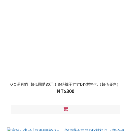
ＱＱ湯圓貓│超低團購80元！免縫襪子娃娃DIY材料包（超值優惠）
NT$300