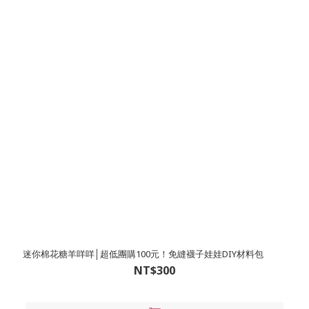
迷你棉花糖羊咩咩│超低團購100元！免縫襪子娃娃DIY材料包
NT$300