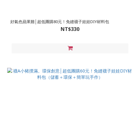
好氣色蘋果雞│超低團購80元！免縫襪子娃娃DIY材料包
NT$330