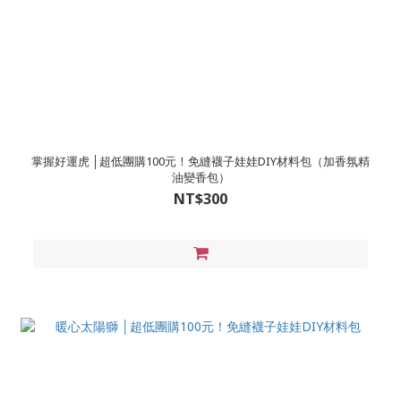
掌握好運虎 │超低團購100元！免縫襪子娃娃DIY材料包（加香氛精
油變香包）
NT$300