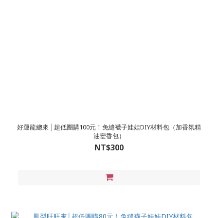
好運龍總來 │超低團購100元！免縫襪子娃娃DIY材料包（加香氛精
油變香包）
NT$300