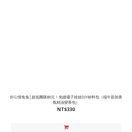
好心情兔兔│超低團購80元！免縫襪子娃娃DIY材料包（端午節加香
氛精油變香包）
NT$330