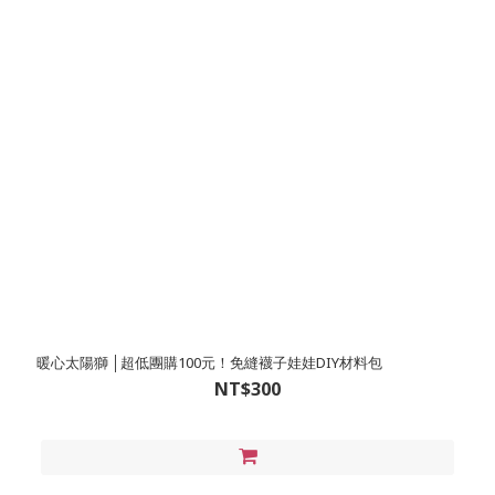
暖心太陽獅 │超低團購100元！免縫襪子娃娃DIY材料包
NT$300