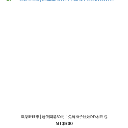
鳳梨旺旺來│超低團購80元！免縫襪子娃娃DIY材料包
NT$300