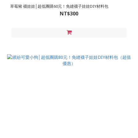
草莓豬 襪娃娃│超低團購60元！免縫襪子娃娃DIY材料包
NT$300