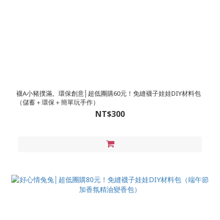
襪A小豬撲滿。環保創意│超低團購60元！免縫襪子娃娃DIY材料包
（儲蓄＋環保＋簡單玩手作）
NT$300