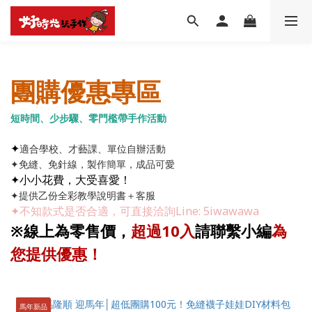
團購優惠專區
短時間、少步驟、零門檻帶手作活動
✦
適合學校、才藝課、單位自辦活動
✦免縫、免針線，製作簡單，成品可愛
✦小小花費，大受喜愛！
✦提供乙份全彩教學說明書＋客服
✦不知款式是否合適，可直接洽詢Line: 5iwawawa
※線上為零售價
，
超過10入
請聯繫小編
為
您提供優惠！
馬年新品