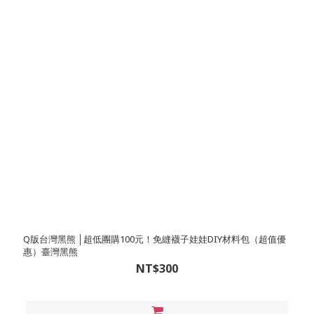
Q版台灣黑熊 │超低團購100元！免縫襪子娃娃DIY材料包（超值優
惠）臺灣黑熊
NT$300