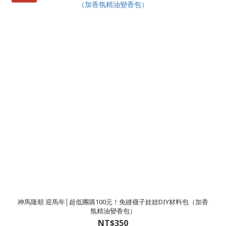
神馬隆順 迎馬年│超低團購100元！免縫襪子娃娃DIY材料包（加香
氛精油變香包）
NT$350