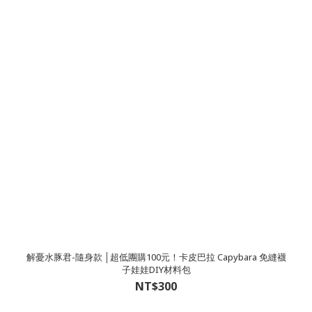
解憂水豚君-隨身款 │超低團購100元！卡皮巴拉 Capybara 免縫襪
子娃娃DIY材料包
NT$300