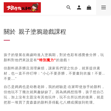
關於 親子塗鴉遊戲課程
孩子的發展在兩歲時進入塗鴉期，對於色彩有感覺會分辨，玩
顏料對他們來說是有
"特別魔力"
的遊戲！
但顏料易弄髒且清理麻煩，讓家長們望之怯步，就算提供素
材，也一直不停叮嚀："小心不要弄髒，不要畫到衣服！不要...
不要...."
自己是媽媽也是幼教老師，我的經驗是:在家即使放手給顏料，
但他玩不了幾次就興趣缺缺了。因為媽媽想指導，孩子想自己
玩，加上沒有主題沒有其他玩伴，玩不出所以然的後果，就是
把那一堆買了貴森森的顏料弄得亂七八糟或擱放到乾壞。