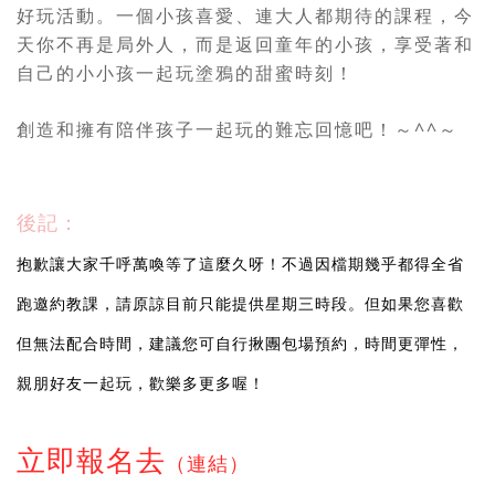
好玩活動。
一個小孩喜愛、連大人都期待的課程，今
天你不再是局外人，而是返回童年的小孩，享受著和
自己的小小孩一起玩塗鴉的甜蜜時刻！
創造和擁有陪伴孩子一起玩的難忘回憶吧！～
^^
～
後記：
抱歉讓大家千呼萬喚等了這麼久呀！不過因檔期幾乎都得全省
跑邀約教課，請原諒目前只能提供星期三時段。但如果您喜歡
但無法配合時間，建議您可自行揪團包場預約，時間更彈性，
親朋好友一起玩，歡樂多更多喔！
立即報名去
（連結）