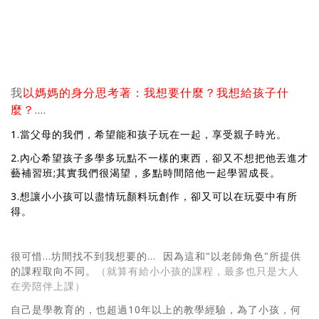
我
以媽媽的身分思考著：我想要什麼？我想給孩子什
麼？
....
1.當父母的我們，希望能和孩子玩在一起，享受親子時光。
2.內心希望孩子多學多玩點不一樣的東西，卻又不想把他丟進才
藝補習班;其實我們很渴望，多點時間陪他一起學習成長。
3.想讓小小孩可以盡情玩顏料玩創作，卻又可以在玩耍中有所
得。
很可惜...坊間找不到我想要的... 因為這和"以老師角色"所提供
的課程取向不同。
（就算有給小小孩的課程，最多也只是大人
在旁陪伴上課）
自己是學教育的，也超過10年以上的教學經驗，為了小孩，何