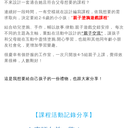
不來設計一套適合她且符合父母想要的課程？
連續好一段時間，一有空檔就在設計編寫課程，依我想要的需
求取向，決定要給2-6歲的小小孩：
"
親子塗鴉遊戲課程
"
結合幼兒塗鴉、手作，輔以故事.律動.親子遊戲交錯安排， 每次
不同的主題為主軸，重點在活動中設計的
"親子交流"
，讓孩子
和父母能在互動中盡情塗鴉.開心學習，也能和其他同年齡小朋
友社會化，更增加學習樂趣。
很慶幸有個舒服的工作室，一次只開放4-5組親子上課，覺得效
果很棒，人數剛好！
這是我想要給自己孩子的一份禮物，也跟大家分享！
【課程活動記錄分享】