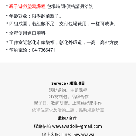
＊
包場時間/價格請另洽詢
親子遊戲塗鴉課程
＊年齡對象：限學齡前親子。
＊四組成團，若組數不足，支付包場費用，一樣可成班。
＊全程使用進口顏料
＊工作室近彰化市家樂福，彰化外環道，一高二高都方便
＊預約電洽：04-7366471
Service / 服務項目
活動邀約。
主題課程
DIY材料包。
品牌合作
親子日。教師研習。上班族紓壓手作
依單位需求及活動主題，協助規劃所需
邀約 / 合作
聯絡信箱 wawawadoll@gmail.com
線上客服: Line: 5iwawawa