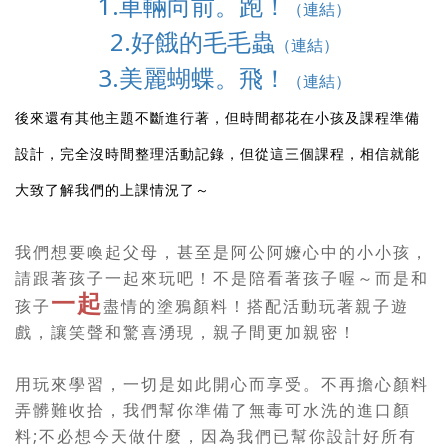
1.車輛向前。跑！
（連結）
2.好餓的毛毛蟲
（連結）
3.美麗蝴蝶。飛！
（連結）
後來還有其他主題不斷進行著，但時間都花在小孩及課程準備
設計，完全沒時間整理活動記錄，但從這三個課程，相信就能
大致了解我們的上課情況了～
我們想要喚起父母，甚至是阿公阿嬤心中的小小孩，
請跟著孩子一起來玩吧！不是陪看著孩子喔～而是和
一起
孩子
盡情的塗鴉顏料！搭配活動玩著親子遊
戲，讓笑聲和驚喜湧現，親子間更加親密！
用玩來學習，一切是如此開心而享受。不再擔心顏料
弄髒難收拾，我們幫你準備了無毒可水洗的進口顏
;
料
不必想今天做什麼，因為我們已幫你設計好所有