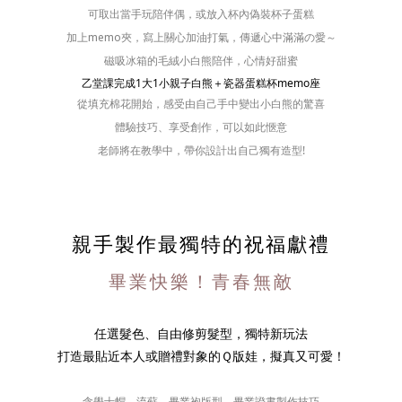
可取出當手玩陪伴偶，或放入杯內偽裝杯子蛋糕
加上memo夾，寫上關心加油打氣，傳遞心中滿滿の愛～
磁吸冰箱的毛絨小白熊陪伴，心情好甜蜜
乙堂課完成1大1小親子白熊＋瓷器蛋糕杯memo座
從填充棉花開始，感受由自己手中變出小白熊的驚喜
體驗技巧、享受創作，可以如此愜意
老師將在教學中，帶你設計出自己獨有造型!
親手製作最獨特的祝福獻禮
畢業快樂！青春無敵
任選髮色、自由修剪髮型，獨特新玩法
打造最貼近本人或贈禮對象的Ｑ版娃，擬真又可愛！
含學士帽、流蘇、畢業袍版型、畢業證書製作技巧