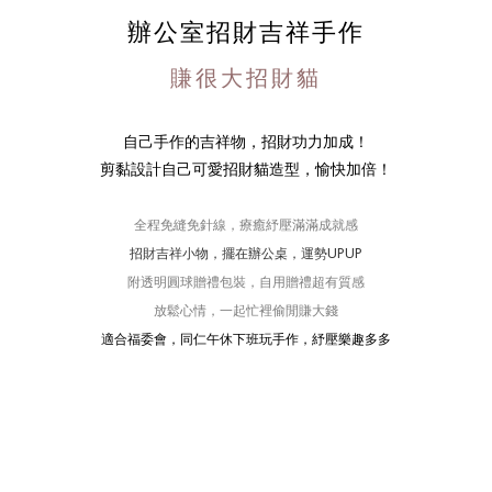
辦公室招財吉祥手作
賺很大招財貓
自己手作的吉祥物，招財功力加成！
剪黏設計自己可愛招財貓造型，愉快加倍！
全程免縫免針線，
療癒紓壓滿滿成就感
招財吉祥小物，擺在辦公桌，運勢UPUP
附透明圓球贈禮包裝，自用贈禮超有質感
放鬆心情，一起忙裡偷閒賺大錢
適合福委會，同仁午休下班玩手作，紓壓樂趣多多