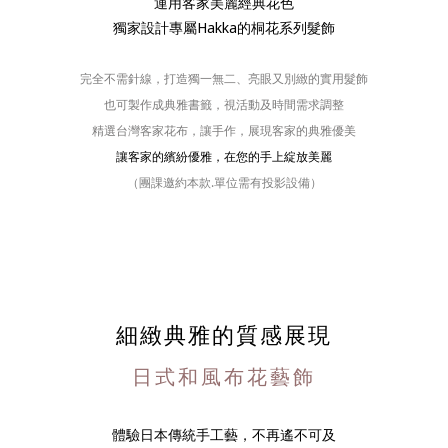
運用客家美麗經典花色
獨家設計專屬Hakka的桐花系列髮飾
完全不需針線，打造獨一無二、亮眼又別緻的實用髮飾
也可製作成典雅書籤，視活動及時間需求調整
精選台灣客家花布，讓手作，展現客家的典雅優美
讓客家的繽紛優雅，在您的手上綻放美麗
（團課邀約本款.單位需有投影設備）
細緻典雅的質感展現
日式和風布花藝飾
體驗日本傳統手工藝，不再遙不可及