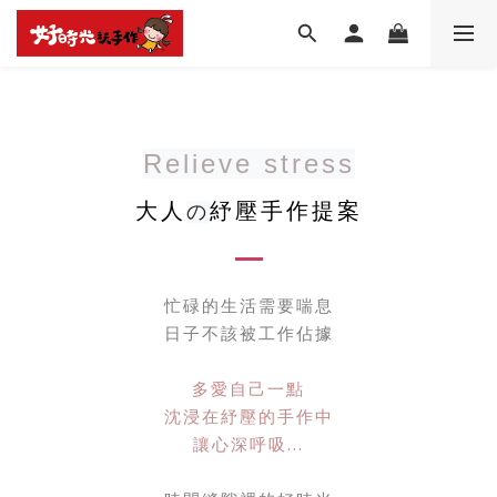
Relieve stress
大人
紓壓手作提案
の
忙碌的生活需要喘息
日子不該被工作佔據
多愛自己一點
沈浸在紓壓的手作中
讓心深呼吸...