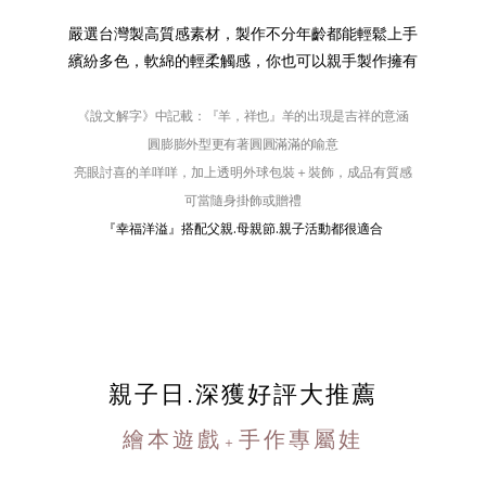
嚴選台灣製高質感素材，製作不分年齡都能輕鬆上手
繽紛多色，軟綿的輕柔觸感，你也可以親手製作擁有
說文解字
《
》中記載：『羊，祥也』羊的出現是吉祥的意涵
圓膨膨外型更有著圓圓滿滿的喻意
亮眼討喜的羊咩咩，加上透明外球包裝＋裝飾，成品有質感
可當隨身掛飾或贈禮
『幸福洋溢』搭配父親.母親節.親子活動都很適合
親子日.深獲好評大推薦
繪本遊戲
手作專屬娃
＋