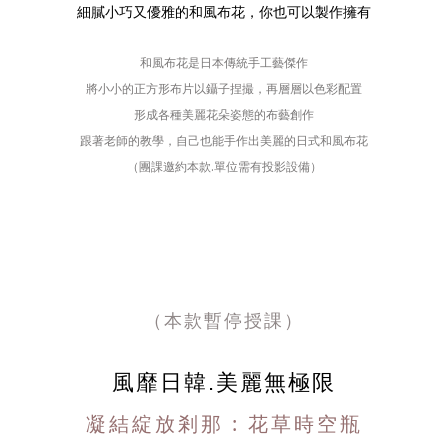
細膩小巧又優雅的和風布花，你也可以製作擁有
和風布花是日本傳統手工藝傑作
將小小的正方形布片以鑷子捏撮，再層層以色彩配置
形成各種美麗花朵姿態的布藝創作
跟著老師的教學，自己也能手作出美麗的日式和風布花
（團課邀約本款.單位需有投影設備）
（本款暫停授課）
風靡日韓.
美麗無極限
凝結綻放剎那 : 花草時空瓶