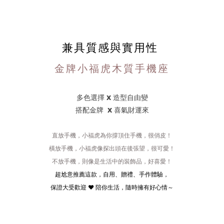
兼具質感與實用性
金牌小福虎木質手機座
x
多色選擇
造型自由變
x
搭配金牌
喜氣財運來
直放手機，小福虎為你撐頂住手機，很俏皮！
橫放手機，小福虎像探出頭在後張望，很可愛！
不放手機，則像是生活中的裝飾品，好喜愛！
超尬意推薦這款，自用、贈禮、手作體驗，
保證大受歡迎 ❤️ 陪你生活，隨時擁有好心情～