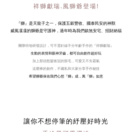
祥獅獻瑞.風獅爺登場!
『獅』是天龍子之一，
保護五穀豐收、國泰民安的神獸
威風凜凜的獅爺是守護神，
過年時為我們鎮煞安宅、招財納福
團隊特地研發設計，可不需針線不分年齡手作的『祥獅獻瑞』
生動的表情和眼神牙齒，都可自由創作超好玩
加上那頭怒髮衝冠的鬃毛，可愛又不失霸氣
這麼棒的創作，不藏私和大家分享手作秘技
希望獅爺保佑我們心想『獅』成，萬『獅』如意
讓你不想停筆的紓壓好時光