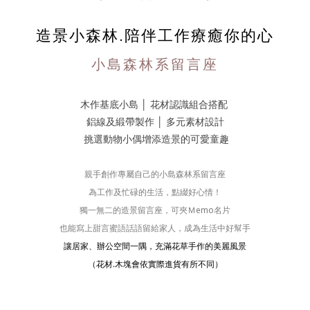
造景小森林.陪伴工作療癒你的心
小島森林系留言座
木作基底小島
│
花材認識組合搭配
鋁線及緞帶製作
│
多元素材設計
挑選動物小偶增添造景的可愛童趣
親手創作專屬自己的小島森林系留言座
為工作及忙碌的生活，點綴好心情！
獨一無二的造景留言座，可夾Ｍemo名片
也能寫上甜言蜜語話語留給家人，成為生活中好幫手
讓居家、辦公空間一隅，充滿花草手作的美麗風景
（花材.木塊會依實際進貨有所不同）