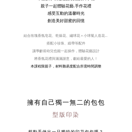
親子一起體驗花藝.手作花禮
感受互動的溫馨時光
創造美好甜蜜的回憶
結合玫瑰香氛皂花、乾燥花、
繡球花＋
小球菊人造花...
搭配小珍珠、緞帶等配件
讓學齡前幼兒也能一起操作，體驗花藝設計
將香氛花禮與滿滿謝意，獻給最愛的人！
本課程限親子，材料難易度配合所需時間調整
擁有自己獨一無二的包包
型版印染
想動手做出一只獨特的印花包包嗎？