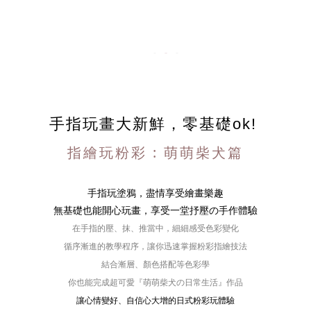
手指玩畫大新鮮，
零基礎ok!
指繪玩粉彩 : 萌萌柴犬篇
手指玩塗鴉，盡情享受繪畫樂趣
無基礎也能開心玩畫，享受一堂抒壓の手作體驗
在手指的壓、抹、推當中，細細感受色彩變化
循序漸進的教學程序，讓你迅速掌握粉彩指繪技法
結合漸層、顏色搭配等色彩學
你也能完成超可愛『萌萌柴犬の日常生活』作品
讓心情變好、自信心大增的日式粉彩玩體驗