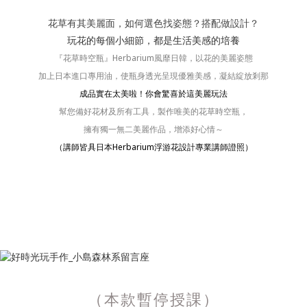
花草有其美麗面，如何選色找姿態？搭配做設計？
玩花的每個小細節，都是生活美感的培養
『花草時空瓶』Herbarium風靡日韓，以花的美麗姿態
加上日本進口專用油，
使瓶身透光呈現優雅美感，凝結綻放剎那
成品實在太美啦！你會驚喜於這美麗玩法
幫您備好花材及所有工具，製作唯美的花草時空瓶，
擁有獨一無二美麗作品，增添好心情～
（講師皆具日本Herbarium浮游花設計專業講師證照）
（本款暫停授課）