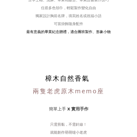
任搭多色領巾，輕鬆製作變化自由
獨家設計胸前名牌，填寫姓名或祝福小語
可當掛飾隨身配件
最有意義的畢業紀念贈禮，適合團班製作、形象小物
樟木自然香氣
兩隻老虎原木memo座
x
簡單上手
實用手作
只需剪黏，不需針線！
就能創作萌萌噠小老虎