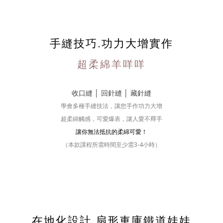
手縫技巧.功力大增實作
超柔綿羊咩咩
收口縫
│
回針縫
│
藏針縫
學會多種手縫技法，讓您手作功力大增
超柔綿觸感，可愛爆表，讓人愛不釋手
讓你無法抵抗的柔綿可愛！
（本款課程所需時間至少需3-4小時）
在地化設計.扇形車庫鐵道娃娃