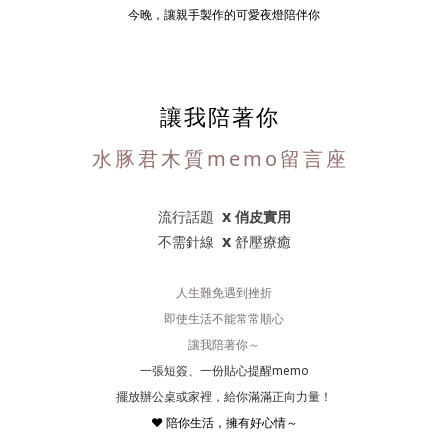
今晚，讓親手製作的可愛夜燈陪伴你
讓我陪著你
水豚君木質memo留言座
x
流行話題
俏皮實用
x
不需針線
舒壓療癒
人生難免遇到挫折
即使生活不能常常順心
讓我陪著你～
一張短簽、一份貼心提醒memo
擺放辦公桌或家裡，給你滿滿正向力量！
❤️ 陪你生活，擁有好心情～