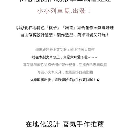
小小列車長.出發！
以彰化在地特色『襪子』『鐵道』結合創作＝鐵道娃娃
自由修剪設計髮型＋製作造型，簡單可愛又好玩！
鐵道娃娃身上穿制服＋頭上頂著大盤帽
站在木製火車頭上，真是太可愛了啦～～～
專業講師教你從襪子開始製作變身，完成自己專屬造型
可當小火車玩具，也能當掛飾鑰匙圈
火車即將出發，還沒體驗這款手作要快喔！�
在地化設計.喜氣手作推薦