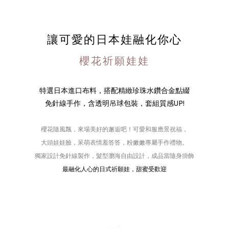
讓可愛的日本娃融化你心
櫻花祈願娃娃
特選日本進口布料，搭配精緻珍珠水鑽合金點綴
免針線手作，含透明吊球包裝，套組質感UP!
櫻花隨風飄，來場美好的邂逅吧！可愛和服應景祝福，
大頭娃娃臉，呆萌表情羞答答，粉嫩嫩專屬手作禮物。
獨家設計免針線製作，髮型瀏海自由設計，成品當隨身掛飾
最融化人心的日式祈願娃，甜蜜受歡迎