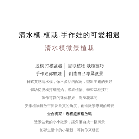
清水模.植栽.手作娃的可愛相遇
清水模微景植栽
│
脫模.打模盆器
擷取植物.栽種技巧
│
手作迷你貓娃
創造自己專屬微景
日式質感清水模，像不多話的配角，襯出主題的美好
體驗從脫模打磨開始，擷取植物、學習栽種技巧
製作可愛的迷你貓娃，隱身花草間
安排植物擺放空間及欣賞的角度
，創造微景專屬的可愛
全台獨家！過程超療癒放鬆
造景盆栽的小小微景，讓角落自成一幅風景
忙碌生活中的小清新，等待你來發掘