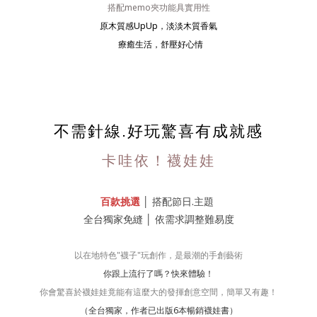
搭配memo夾功能具實用性
原木質感UpUp，淡淡木質香氣
療癒生活，舒壓好心情
不需針線.好玩驚喜有成就感
卡哇依！襪娃娃
百款挑選
│
搭配節日.主題
全台獨家免縫
│
依需求調整難易度
以在地特色"襪子"玩創作，是最潮的手創藝術
你跟上流行了嗎？快來體驗！
你會驚喜於襪娃娃竟能有這麼大的發揮創意空間，簡單又有趣！
（全台獨家，作者已出版6本暢銷襪娃書）