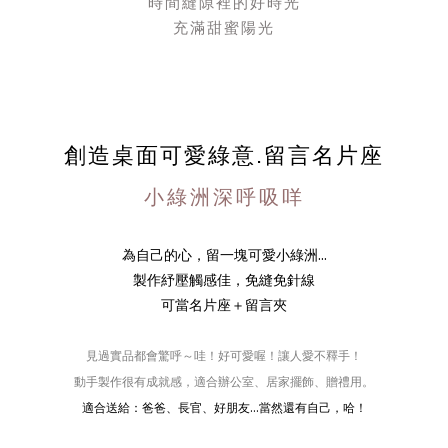
時間縫隙裡的好時光
充滿甜蜜陽光
創造桌面可愛綠意.留言名片座
小綠洲深呼吸咩
為自己的心，留一塊可愛小綠洲...
製作紓壓觸感佳，免縫免針線
可當名片座＋留言夾
見過實品都會驚呼～哇！好可愛喔！讓人愛不釋手！
動手製作很有成就感，適合辦公室、居家擺飾、贈禮用。
適合送給：爸爸、長官、好朋友...當然還有自己，哈！