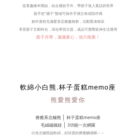
從童趣繪本開始，結合襪娃手作，帶孩子進入童話的世界
親手把"襪子"變成可操作手偶主角或陪伴偶
創作過程充滿驚喜且樂趣無窮，活動緊湊精采
享受親子互動時光，深化學習主題，
成品可實際延伸生活運用
親子共學，滿滿童心，強力推薦！
軟綿小白熊.杯子蛋糕memo座
熊愛熊愛你
│
療癒系北極熊
杯子蛋糕memo座
│
毛絨磁鐵娃
3功能一次網羅
白色北極熊超軟綿，好好摸的療癒觸感喔～～