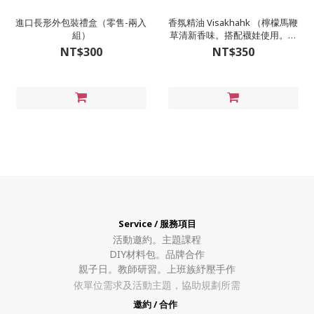
進口長形外包裝禮盒（零售-兩入
香氛精油 Visakhahk （檸檬馬鞭
組）
草清新香味。搭配襪娃使用。精
油瓶5ml)
NT$300
NT$350
Service / 服務項目
活動邀約。
主題課程
DIY材料包。
品牌合作
親子日。教師研習。上班族紓壓手作
依單位需求及活動主題，協助規劃所需
邀約 / 合作