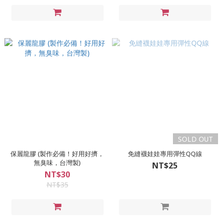
SOLD OUT
保麗龍膠 (製作必備！好用好擠，
免縫襪娃娃專用彈性QQ線
無臭味，台灣製)
NT$25
NT$30
NT$35