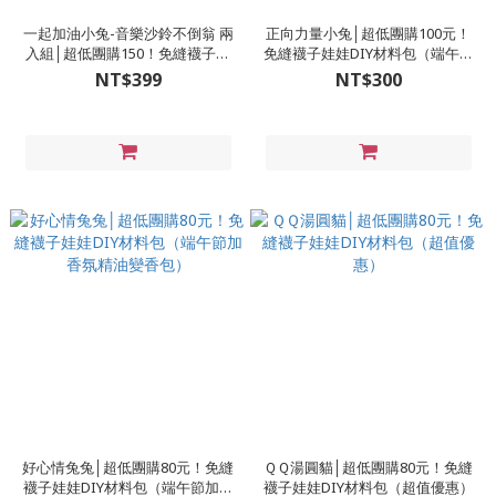
一起加油小兔-音樂沙鈴不倒翁 兩
正向力量小兔│超低團購100元！
入組│超低團購150！免縫襪子娃
免縫襪子娃娃DIY材料包（端午節
娃DIY材料包
加香氛精油變香包）
NT$399
NT$300
好心情兔兔│超低團購80元！免縫
ＱＱ湯圓貓│超低團購80元！免縫
襪子娃娃DIY材料包（端午節加香
襪子娃娃DIY材料包（超值優惠）