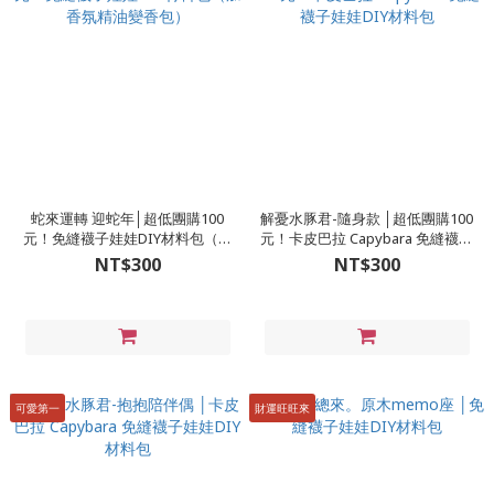
蛇來運轉 迎蛇年│超低團購100
解憂水豚君-隨身款 │超低團購100
元！免縫襪子娃娃DIY材料包（加
元！卡皮巴拉 Capybara 免縫襪子
香氛精油變香包）
娃娃DIY材料包
NT$300
NT$300
可愛第一
財運旺旺來