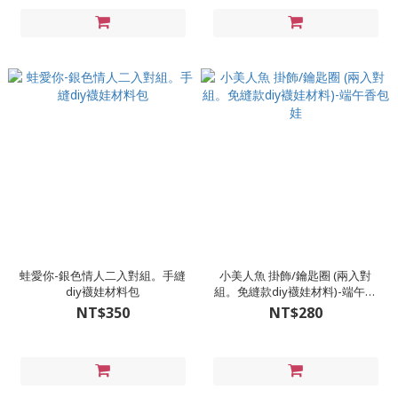
蛙愛你-銀色情人二入對組。手縫
小美人魚 掛飾/鑰匙圈 (兩入對
diy襪娃材料包
組。免縫款diy襪娃材料)-端午香
包娃
NT$350
NT$280