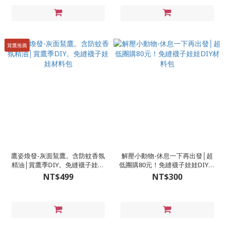
賞鷹推薦
鷹姿煥發-灰面鵟鷹。含防蚊香氛
解壓小動物-休息一下再出發│超
精油│賞鷹季DIY。免縫襪子娃娃
低團購80元！免縫襪子娃娃DIY材
材料包
料包
NT$499
NT$300