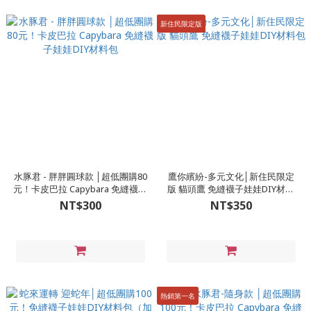
新住民限定版
水豚君 - 胖胖圓球款 │超低團購80
鷹你繽紛-多元文化│新住民限定
元！卡皮巴拉 Capybara 免縫襪子
版 貓頭鷹 免縫襪子娃娃DIY材料
娃娃DIY材料包
包
NT$300
NT$350
熱銷第一名