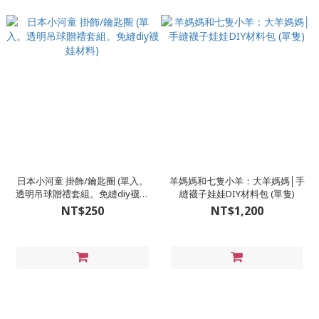
日本小河童 掛飾/鑰匙圈 (單入。
羊媽媽和七隻小羊：大羊媽媽│手
透明吊球贈禮套組。免縫diy襪娃
縫襪子娃娃DIY材料包 (單隻)
材料)
NT$250
NT$1,200