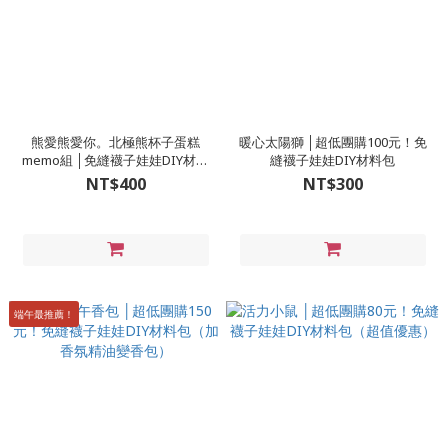
熊愛熊愛你。北極熊杯子蛋糕
暖心太陽獅 │超低團購100元！免
memo組 │免縫襪子娃娃DIY材料
縫襪子娃娃DIY材料包
包
NT$400
NT$300
端午最推薦！