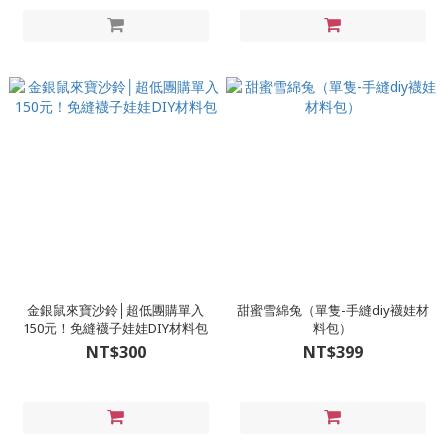
金銀鼠來寶沙鈴│超低團購單入
甜蜜雪綿兔（單隻-手縫diy襪娃材
150元！免縫襪子娃娃DIY材料包
料包）
NT$300
NT$399