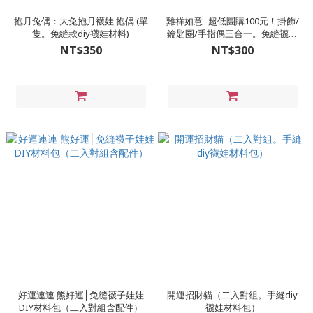
抱月兔偶：大兔抱月襪娃 抱偶 (單
雞祥如意│超低團購100元！掛飾/
隻。免縫款diy襪娃材料)
鑰匙圈/手指偶三合一。免縫襪子
娃娃DIY材料包
NT$350
NT$300
好運連連 熊好運│免縫襪子娃娃
開運招財貓（二入對組。手縫diy
DIY材料包（二入對組含配件）
襪娃材料包）