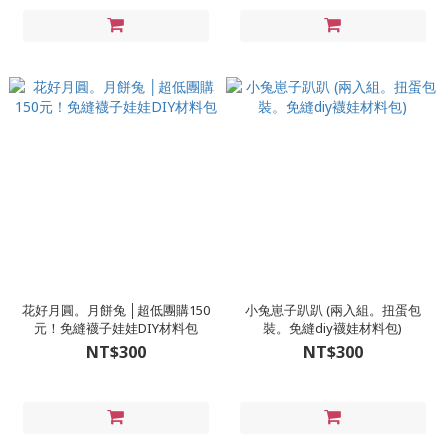
花好月圓。月餅兔 │超低團購150
小兔崽子趴趴 (兩入組。扭蛋包
元！免縫襪子娃娃DIY材料包
裝。免縫diy襪娃材料包)
NT$300
NT$300