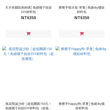
天天有錢鼠抱抱偶│免縫襪子娃娃
擦擦手噴火龍-單隻│免縫diy襪娃
DIY材料包
材料包
NT$350
NT$350
搖滾聖誕沙鈴 │超低團購150元！
擦擦手Happy狗-單隻│免縫diy襪
免縫襪子娃娃DIY材料包（超值優
娃材料包