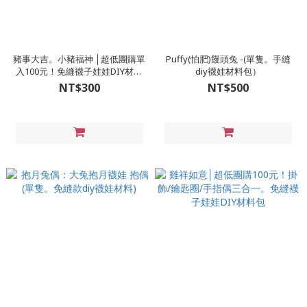
豬事大吉。小豬福神 │超低團購單
Puffy(怕肥)饅頭兔 -(單隻。手縫
入100元！免縫襪子娃娃DIY材料
diy襪娃材料包）
包（加香氛精油變香包）
NT$300
NT$500