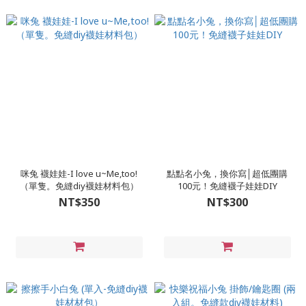
咪兔 襪娃娃-I love u~Me,too!
點點名小兔，換你寫│超低團購
（單隻。免縫diy襪娃材料包）
100元！免縫襪子娃娃DIY
NT$350
NT$300