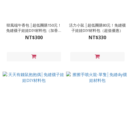
韓風端午香包 │超低團購150元！
活力小鼠 │超低團購80元！免縫襪
免縫襪子娃娃DIY材料包（加香氛
子娃娃DIY材料包（超值優惠）
精油變香包）
NT$300
NT$330