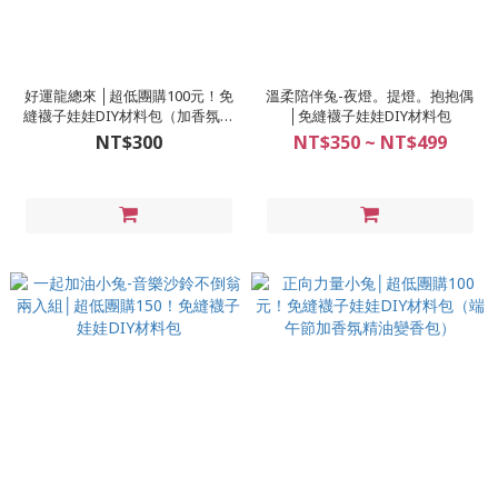
好運龍總來 │超低團購100元！免
溫柔陪伴兔-夜燈。提燈。抱抱偶
縫襪子娃娃DIY材料包（加香氛精
│免縫襪子娃娃DIY材料包
油變香包）
NT$300
NT$350 ~ NT$499