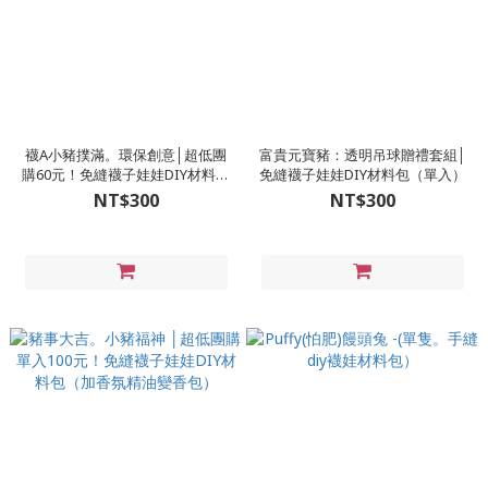
襪A小豬撲滿。環保創意│超低團
富貴元寶豬：透明吊球贈禮套組│
購60元！免縫襪子娃娃DIY材料包
免縫襪子娃娃DIY材料包（單入）
（儲蓄＋環保＋簡單玩手作）
NT$300
NT$300