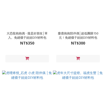
大恐龍抱抱偶 - 攏是好朋友│單
麋鹿抱抱陪伴偶│超低團購150
入。免縫襪子娃娃DIY材料包
元！免縫襪子娃娃DIY材料包
NT$350
NT$300