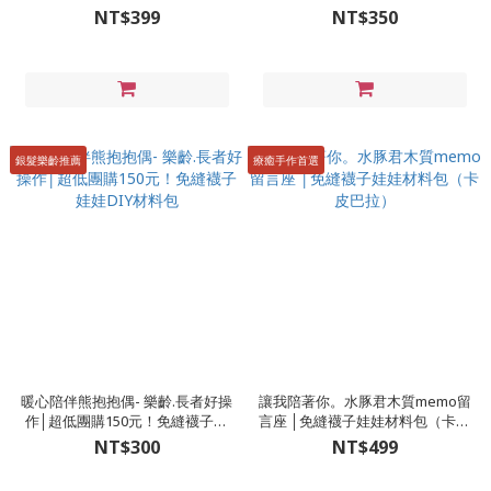
（加香氛精油變香包）
香氛精油變香包）
NT$399
NT$350
銀髮樂齡推薦
療癒手作首選
暖心陪伴熊抱抱偶- 樂齡.長者好操
讓我陪著你。水豚君木質memo留
作│超低團購150元！免縫襪子娃
言座 │免縫襪子娃娃材料包（卡皮
娃DIY材料包
巴拉）
NT$300
NT$499