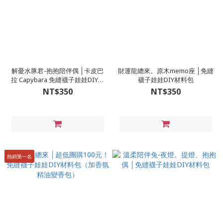
解憂水豚君-抱抱陪伴偶 │卡皮巴
財運龍總來。原木memo座 │免縫
拉 Capybara 免縫襪子娃娃DIY材
襪子娃娃DIY材料包
料包
NT$350
NT$350
熱銷第一名