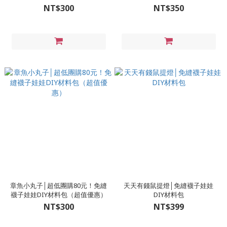
惠）
NT$300
NT$350
章魚小丸子│超低團購80元！免縫
天天有錢鼠提燈│免縫襪子娃娃
襪子娃娃DIY材料包（超值優惠）
DIY材料包
NT$300
NT$399