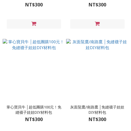
油變香包）
（（台灣黑熊））
NT$300
NT$300
掌心寶貝牛 │超低團購100元！免
灰面鵟鷹/南路鷹 │免縫襪子娃娃
縫襪子娃娃DIY材料包
DIY材料包
NT$300
NT$300