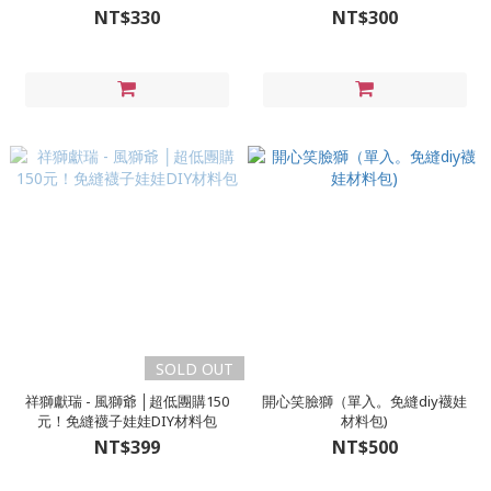
氛精油變香包）
NT$330
NT$300
SOLD OUT
祥獅獻瑞 - 風獅爺 │超低團購150
開心笑臉獅（單入。免縫diy襪娃
元！免縫襪子娃娃DIY材料包
材料包)
NT$399
NT$500