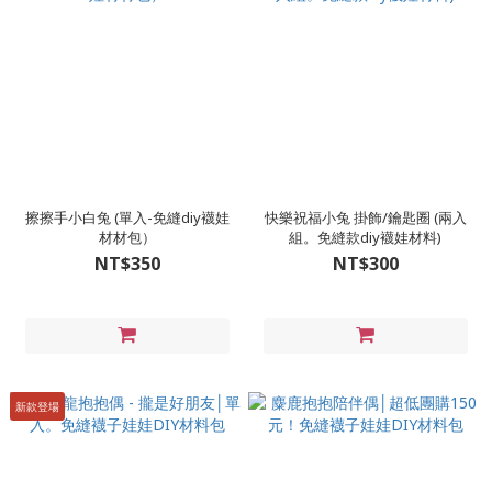
擦擦手小白兔 (單入-免縫diy襪娃
快樂祝福小兔 掛飾/鑰匙圈 (兩入
材材包）
組。免縫款diy襪娃材料)
NT$350
NT$300
新款登場