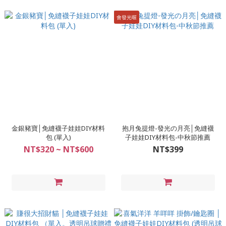
會發光喔
金銀豬寶│免縫襪子娃娃DIY材料
抱月兔提燈-發光の月亮│免縫襪
包 (單入)
子娃娃DIY材料包-中秋節推薦
NT$320 ~ NT$600
NT$399