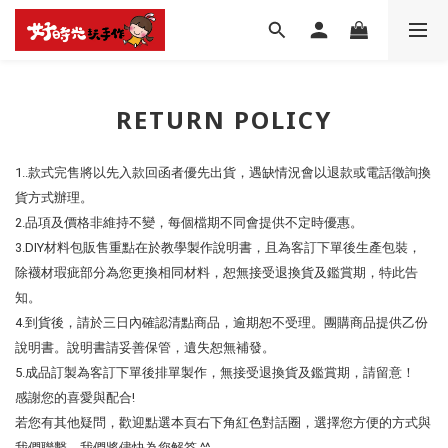
RETURN POLICY
1..款式完售將以先入款回函者優先出貨，遇缺情況會以退款或電話徵詢換
貨方式辦理。
2.品項及價格非維持不變，每個檔期不同會提供不定時優惠。
3.DIY材料包販售重點在於教學製作說明書，且為客訂下單後生產包裝，
除襪材瑕疵部分為您更換相同材料，恕無接受退換貨及鑑賞期，特此告
知。
4.到貨後，請於三日內確認清點商品，逾期恕不受理。團購商品提供乙份
說明書。說明書請妥善保管，遺失恕無補發。
5.成品訂製為客訂下單後排單製作，無接受退換貨及鑑賞期，請留意！
感謝您的喜愛與配合!
若您有其他疑問，歡迎點選本頁右下角紅色對話圈，選擇您方便的方式與
我們聯繫。我們將儘快為您解答 ^^